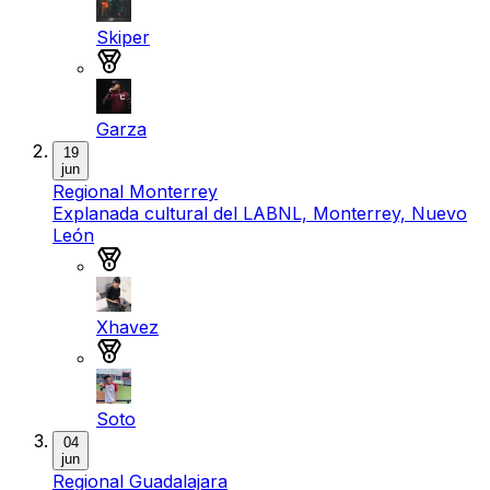
Skiper
Medalla de bronce
Garza
19
jun
Regional Monterrey
Explanada cultural del LABNL, Monterrey, Nuevo
León
Medalla de oro
Xhavez
Medalla de plata
Soto
04
jun
Regional Guadalajara