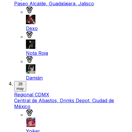
Paseo Alcalde, Guadalajara, Jalisco
Medalla de oro
Dexo
Medalla de plata
Nota Roja
Medalla de bronce
Damián
28
may
Regional CDMX
Central de Abastos, Drinks Depot, Ciudad de
México
Medalla de oro
Yoiker