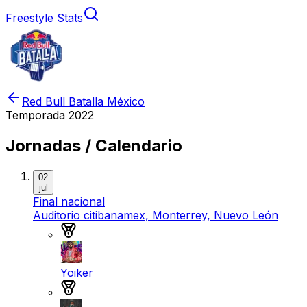
Freestyle Stats
Red Bull Batalla México
Temporada
2022
Jornadas / Calendario
02
jul
Final nacional
Auditorio citibanamex, Monterrey, Nuevo León
Medalla de oro
Yoiker
Medalla de plata