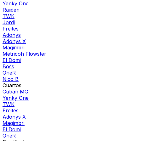
Yenky One
Raiiden
TWK
Jordi
Freites
Adonys
Adonys X
Magimbri
Metricoh Flowster
El Domi
Boss
OneR
Nico B
Cuartos
Cuban MC
Yenky One
TWK
Freites
Adonys X
Magimbri
El Domi
OneR