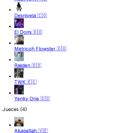
Desnivela
🇨🇴
El Domi
🇩🇴
Metricoh Flowster
🇩🇴
Raiiden
🇩🇴
TWK
🇪🇨
Yenky One
🇩🇴
Jueces
(4)
Akapellah
🇻🇪