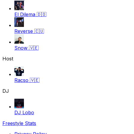
El Dilema
🇩🇴
Reverse
🇨🇺
Snow
🇻🇪
Host
Racso
🇻🇪
DJ
DJ Lobo
Freestyle Stats
Privacy Policy