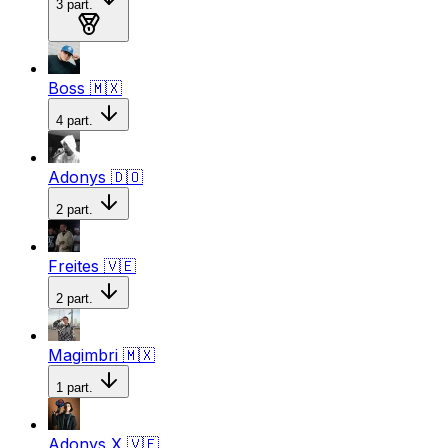
3
part.
Medalla de bronce
Boss
🇲🇽
4
part.
Adonys
🇩🇴
2
part.
Freites
🇻🇪
2
part.
Magimbri
🇲🇽
1
part.
Adonys X
🇻🇪