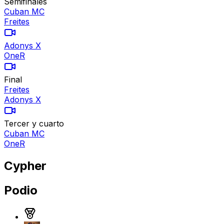
Semifinales
Cuban MC
Freites
Adonys X
OneR
Final
Freites
Adonys X
Tercer y cuarto
Cuban MC
OneR
Cypher
Podio
Medalla de oro