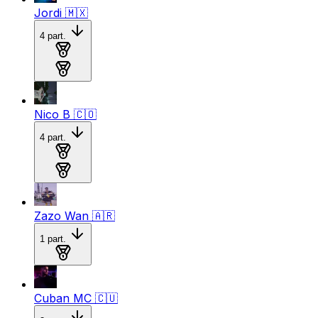
Jordi
🇲🇽
4
part.
Medalla de plata
Medalla de bronce
Nico B
🇨🇴
4
part.
Medalla de plata
Medalla de bronce
Zazo Wan
🇦🇷
1
part.
Medalla de plata
Cuban MC
🇨🇺