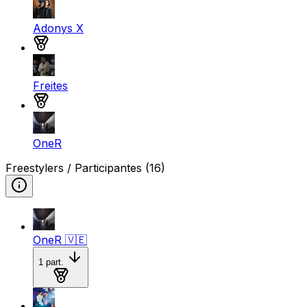
Adonys X
Medalla de plata
Freites
Medalla de bronce
OneR
Freestylers / Participantes
(16)
OneR
🇻🇪
1
part.
Medalla de oro