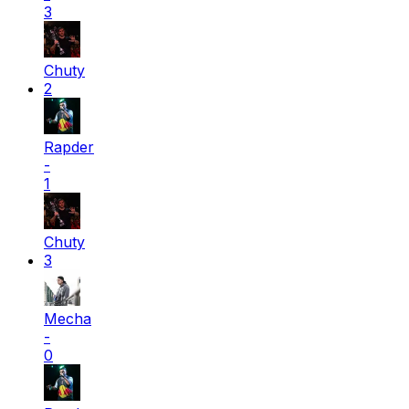
3
Chuty
2
Rapder
-
1
Chuty
3
Mecha
-
0