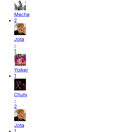
Mecha
2
Jota
-
1
Yoiker
1
Chuty
-
2
Jota
1