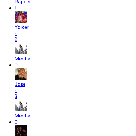
Rapder
1
Yoiker
-
2
Mecha
0
Jota
-
3
Mecha
0