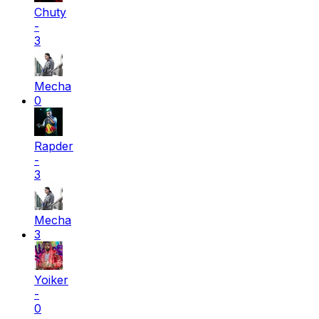
Chuty
-
3
Mecha
0
Rapder
-
3
Mecha
3
Yoiker
-
0