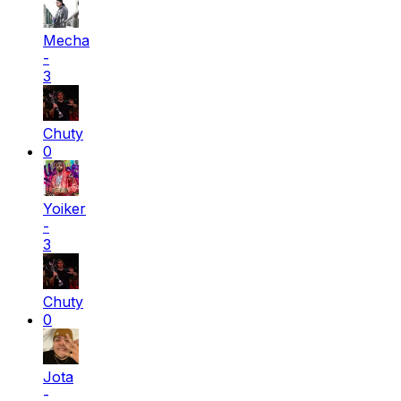
Mecha
-
3
Chuty
0
Yoiker
-
3
Chuty
0
Jota
-