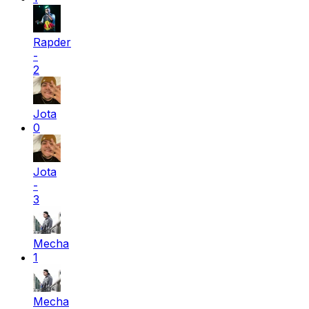
Rapder
-
2
Jota
0
Jota
-
3
Mecha
1
Mecha