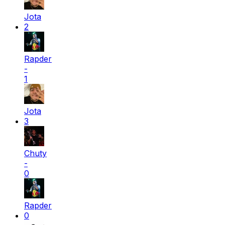
Jota
2
Rapder
-
1
Jota
3
Chuty
-
0
Rapder
0