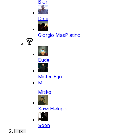
Blon
Dani
Giorgio MasPlatino
Medalla de plata
Eude
Mister Ego
M
Mitiko
Sawi Elekipo
Soen
13