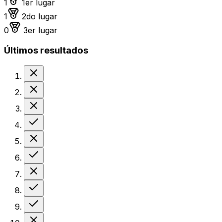
1
1er lugar
Medalla de plata
1
2do lugar
Medalla de bronce
0
3er lugar
Últimos resultados
Derrota
Derrota
Derrota
Victoria
Derrota
Victoria
Derrota
Victoria
Victoria
Derrota