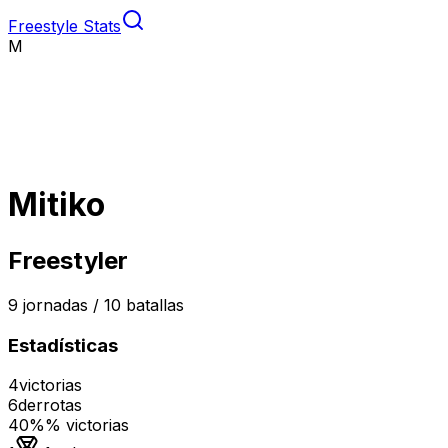
Freestyle Stats
M
Mitiko
Freestyler
9
jornadas /
10
batallas
Estadísticas
4
victorias
6
derrotas
40%
% victorias
Medalla de oro