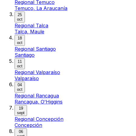
Regional Temuco
Temuco, La Araucanía
25
oct
Regional Talca
Talca, Maule
18
oct
Regional Santiago
Santiago
11
oct
Regional Valparaíso
Valparaíso
04
oct
Regional Rancagua
Rancagua, O'Higgins
19
sept
Regional Concepción
Concepción
06