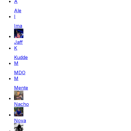
A
Ale
I
Ima
Jaff
K
Kudde
M
MDO
M
Mente
Nacho
Nova