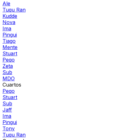
Ale
Tuqu Ran
Kudde
Nova
Ima
Pingui
Tiago
Mente
Stuart
Peqo
Zeta
Sub
MDO
Cuartos
Peqo
Stuart
Sub
Jaff
Ima
Pingui
Tony
Tuqu Ran