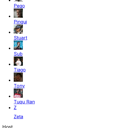
Peqo
Pingui
Stuart
Sub
Tiago
Tony
Tuqu Ran
Z
Zeta
Host