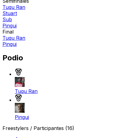
Semifinales
Tuqu Ran
Stuart
Sub
Pingui
Final
Tuqu Ran
Pingui
Podio
Medalla de oro
Tuqu Ran
Medalla de plata
Pingui
Freestylers / Participantes
(16)