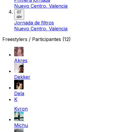
Nuevo Centro, Valencia
07
abr
Jornada de filtros
Nuevo Centro, Valencia
Freestylers / Participantes
(12)
Akres
Dekker
Dela
K
Kvron
Michu