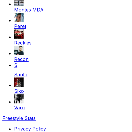
Montes MDA
Peret
Reckles
Recon
S
Santo
Siko
Varo
Freestyle Stats
Privacy Policy