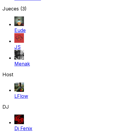
Jueces
(3)
Eude
JS
Menak
Host
LFlow
DJ
Dj Fenix