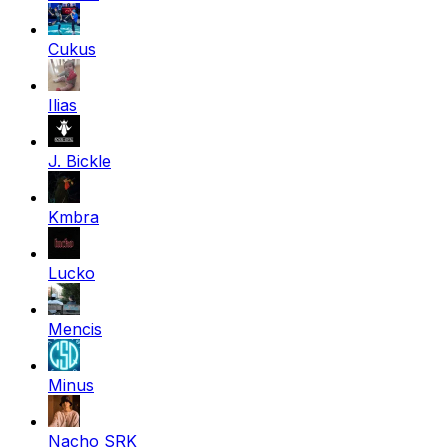
Cukus
Ilias
J. Bickle
Kmbra
Lucko
Mencis
Minus
Nacho SRK