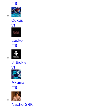
Cukus
vs
Lucko
J. Bickle
vs
Akuma
Nacho SRK