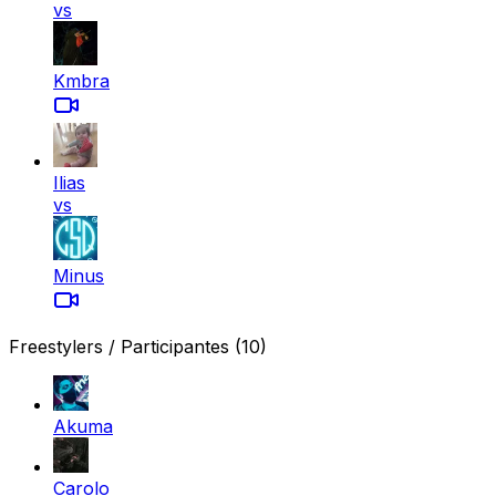
vs
Kmbra
Ilias
vs
Minus
Freestylers / Participantes
(10)
Akuma
Carolo