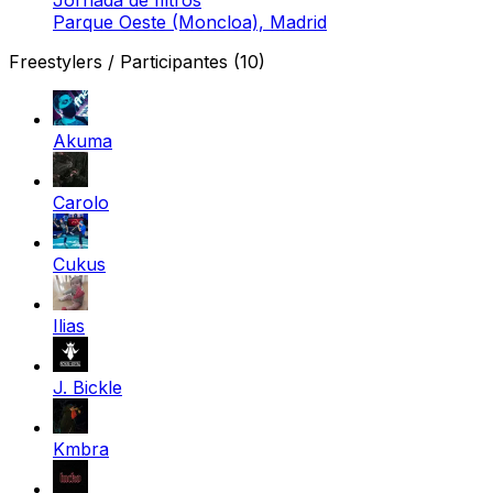
Parque Oeste (Moncloa), Madrid
Freestylers / Participantes
(10)
Akuma
Carolo
Cukus
Ilias
J. Bickle
Kmbra