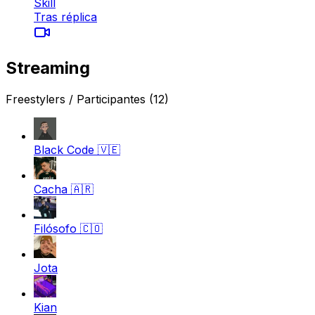
Skill
Tras réplica
Streaming
Freestylers / Participantes
(12)
Black Code
🇻🇪
Cacha
🇦🇷
Filósofo
🇨🇴
Jota
Kian