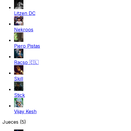
Litzen DC
Nekroos
Piero Pistas
Racso
🇨🇱
Skill
Stick
Vijay Kesh
Jueces
(5)