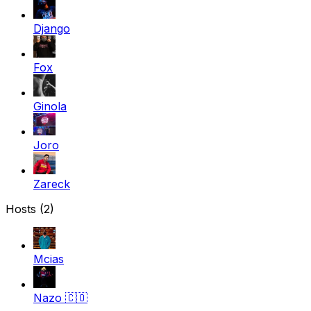
Django
Fox
Ginola
Joro
Zareck
Hosts (2)
Mcias
Nazo
🇨🇴