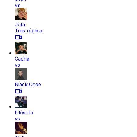
vs
Jota
Tras réplica
Cacha
vs
Black Code
Filósofo
vs