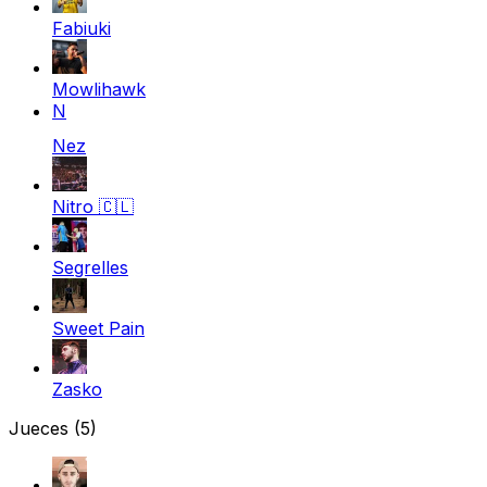
Fabiuki
Mowlihawk
N
Nez
Nitro
🇨🇱
Segrelles
Sweet Pain
Zasko
Jueces
(5)