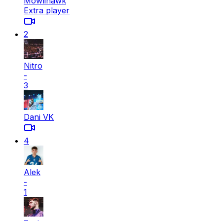
Mowlihawk
Extra player
2
Nitro
-
3
Dani VK
4
Alek
-
1