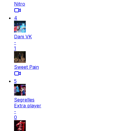
Nitro
4
Dani VK
-
1
Sweet Pain
5
Segrelles
Extra player
-
0