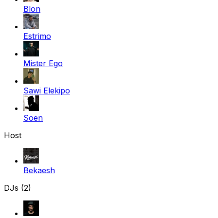
Blon
Estrimo
Mister Ego
Sawi Elekipo
Soen
Host
Bekaesh
DJs (2)