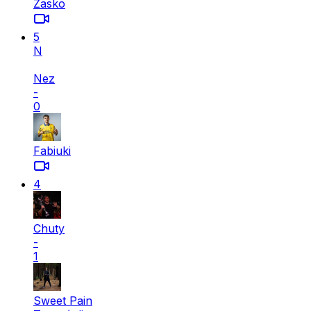
Zasko
5
N
Nez
-
0
Fabiuki
4
Chuty
-
1
Sweet Pain