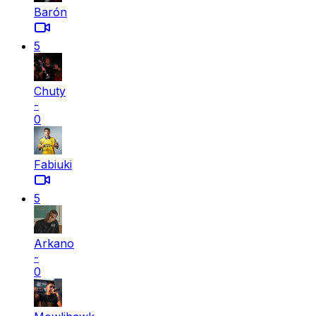
Barón
5
Chuty
-
0
Fabiuki
5
Arkano
-
0