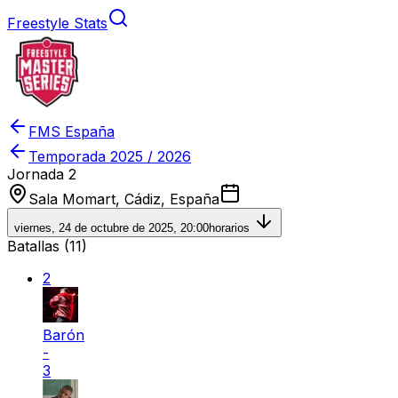
Freestyle Stats
FMS España
Temporada
2025 / 2026
Jornada 2
Sala Momart, Cádiz, España
viernes, 24 de octubre de 2025, 20:00
horarios
Batallas (
11
)
2
Barón
-
3