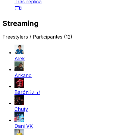
Tras réplica
Streaming
Freestylers / Participantes
(12)
Alek
Arkano
Barón
🇺🇾
Chuty
Dani VK