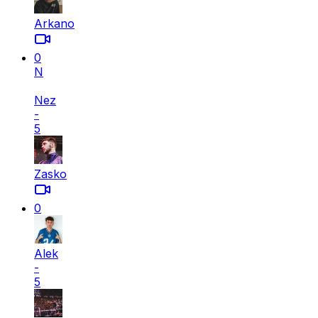
Arkano
0
N
Nez
-
5
Zasko
0
Alek
-
5