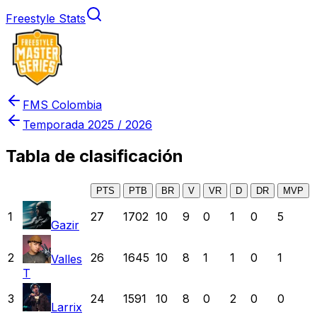
Freestyle Stats
FMS Colombia
Temporada
2025 / 2026
Tabla de clasificación
PTS
PTB
BR
V
VR
D
DR
MVP
1
27
1702
10
9
0
1
0
5
Gazir
2
26
1645
10
8
1
1
0
1
Valles
T
3
24
1591
10
8
0
2
0
0
Larrix