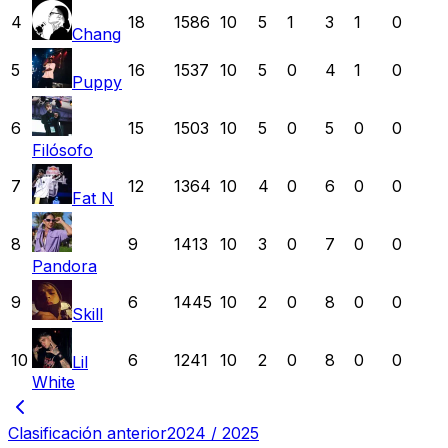
4
18
1586
10
5
1
3
1
0
Chang
5
16
1537
10
5
0
4
1
0
Puppy
6
15
1503
10
5
0
5
0
0
Filósofo
7
12
1364
10
4
0
6
0
0
Fat N
8
9
1413
10
3
0
7
0
0
Pandora
9
6
1445
10
2
0
8
0
0
Skill
10
6
1241
10
2
0
8
0
0
Lil
White
Clasificación anterior
2024 / 2025