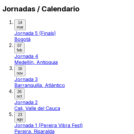
Jornadas / Calendario
14
mar
Jornada 5 (Finals)
Bogotá
07
feb
Jornada 4
Medellín, Antioquia
16
nov
Jornada 3
Barranquilla, Atlántico
26
oct
Jornada 2
Cali, Valle del Cauca
23
ago
Jornada 1 (Pereira Vibra Fest)
Pereira, Risaralda