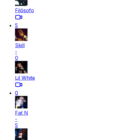
Filósofo
5
Skill
-
0
Lil White
0
Fat N
-
5