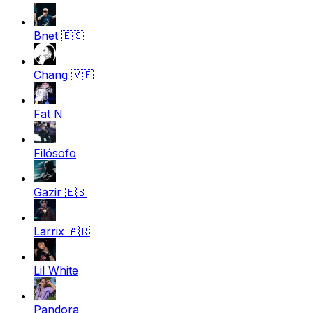
Bnet
🇪🇸
Chang
🇻🇪
Fat N
Filósofo
Gazir
🇪🇸
Larrix
🇦🇷
Lil White
Pandora