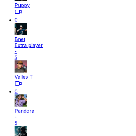
Puppy
0
Bnet
Extra player
-
5
Valles T
0
Pandora
-
5