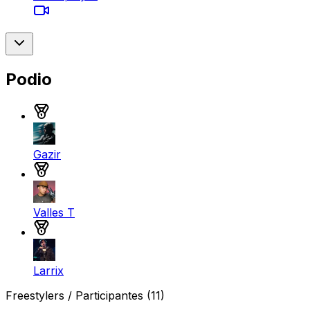
Podio
Medalla de oro
Gazir
Medalla de plata
Valles T
Medalla de bronce
Larrix
Freestylers / Participantes
(11)