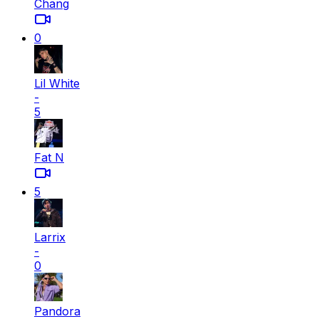
Chang
0
Lil White
-
5
Fat N
5
Larrix
-
0
Pandora