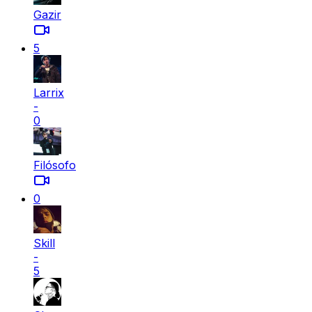
Gazir
5
Larrix
-
0
Filósofo
0
Skill
-
5