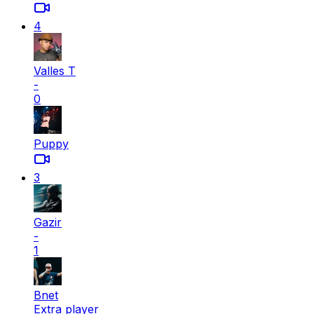
4
Valles T
-
0
Puppy
3
Gazir
-
1
Bnet
Extra player