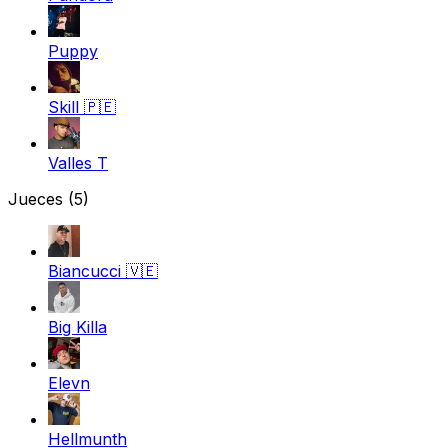
Puppy
Skill
🇵🇪
Valles T
Jueces
(5)
Biancucci
🇻🇪
Big Killa
Elevn
Hellmunth