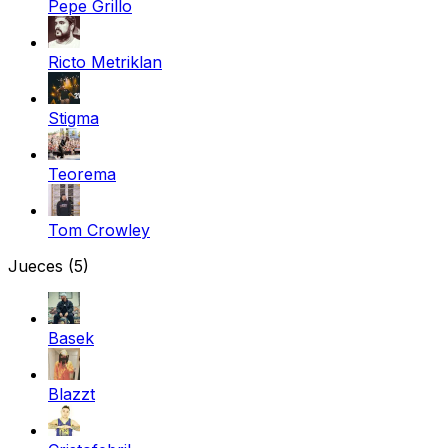
Pepe Grillo
Ricto Metriklan
Stigma
Teorema
Tom Crowley
Jueces
(5)
Basek
Blazzt