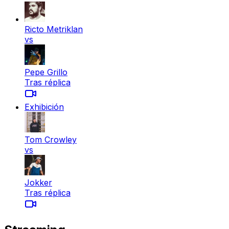
Ricto Metriklan
vs
Pepe Grillo
Tras réplica
Exhibición
Tom Crowley
vs
Jokker
Tras réplica