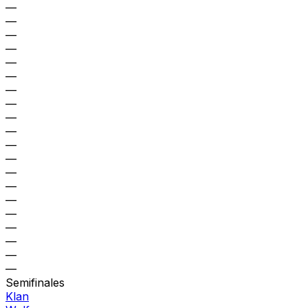
—
—
—
—
—
—
—
—
—
—
—
—
—
—
—
—
—
—
—
—
Semifinales
Klan