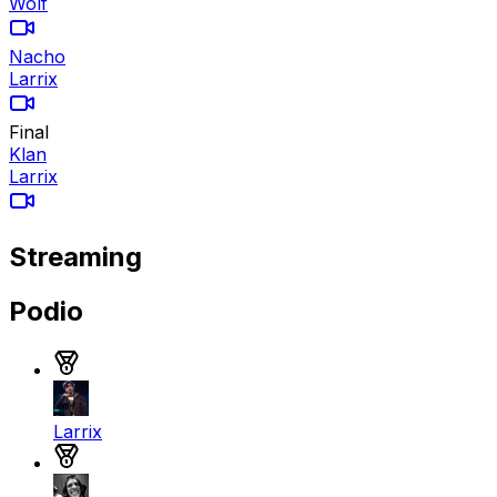
Wolf
Nacho
Larrix
Final
Klan
Larrix
Streaming
Podio
Medalla de oro
Larrix
Medalla de plata