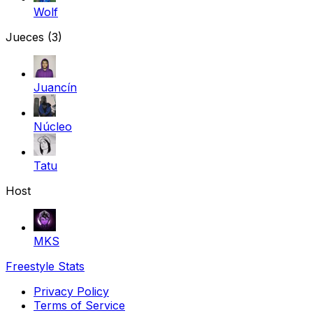
Wolf
Jueces
(3)
Juancín
Núcleo
Tatu
Host
MKS
Freestyle Stats
Privacy Policy
Terms of Service