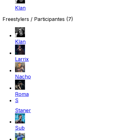
Klan
Freestylers / Participantes
(7)
Klan
Larrix
Nacho
Roma
S
Staner
Sub