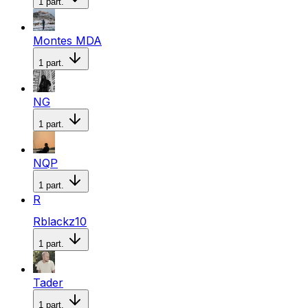
1
part.
Montes MDA
1
part.
NG
1
part.
NQP
1
part.
R
Rblackz10
1
part.
Tader
1
part.