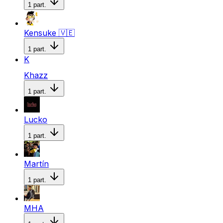
1
part.
Kensuke
🇻🇪
1
part.
K
Khazz
1
part.
Lucko
1
part.
Martín
1
part.
MHA