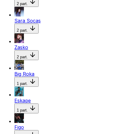
2
part.
Sara Socas
2
part.
Zasko
2
part.
Big Roka
1
part.
Eskape
1
part.
Figo