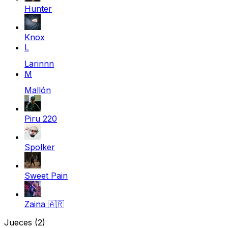
Hunter
Knox
L
Larinnn
M
Mallón
Piru 220
Spolker
Sweet Pain
Zaina
🇦🇷
Jueces
(2)