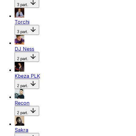
3
part.
Torchi
3
part.
DJ Ness
2
part.
Kbeza PLK
2
part.
Recon
2
part.
Sakra