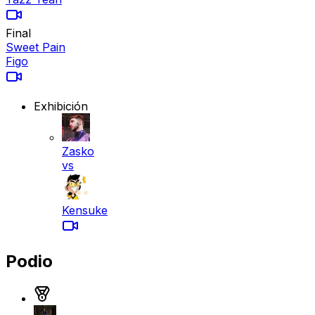
Final
Sweet Pain
Figo
Exhibición
Zasko
vs
Kensuke
Podio
Medalla de oro