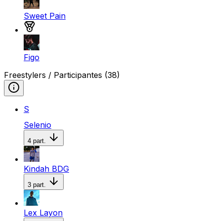
Sweet Pain
Medalla de plata
Figo
Freestylers / Participantes
(38)
S
Selenio
4
part.
Kindah BDG
3
part.
Lex Layon