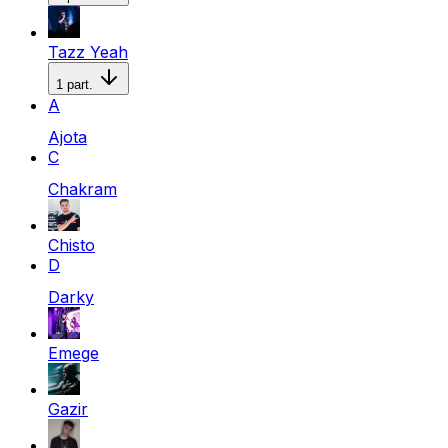
Tazz Yeah
1
part.
A
Ajota
C
Chakram
Chisto
D
Darky
Emege
Gazir