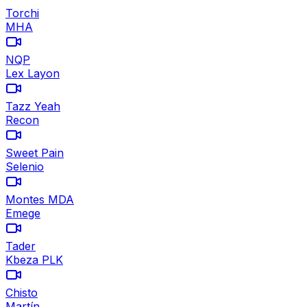
Torchi
MHA
NQP
Lex Layon
Tazz Yeah
Recon
Sweet Pain
Selenio
Montes MDA
Emege
Tader
Kbeza PLK
Chisto
Martín