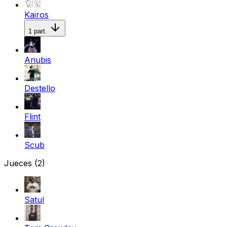
Kairos
1
part.
Anubis
Destello
Flint
Scub
Jueces
(2)
Satul