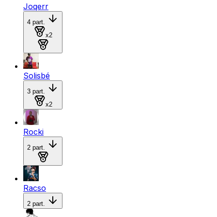
Joqerr
4
part.
Medalla de oro
x
2
Medalla de plata
Solisbé
3
part.
Medalla de plata
x
2
Rocki
2
part.
Medalla de bronce
Racso
2
part.