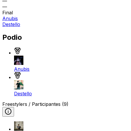
—
—
Final
Anubis
Destello
Podio
Medalla de oro
Anubis
Medalla de plata
Destello
Freestylers / Participantes
(9)