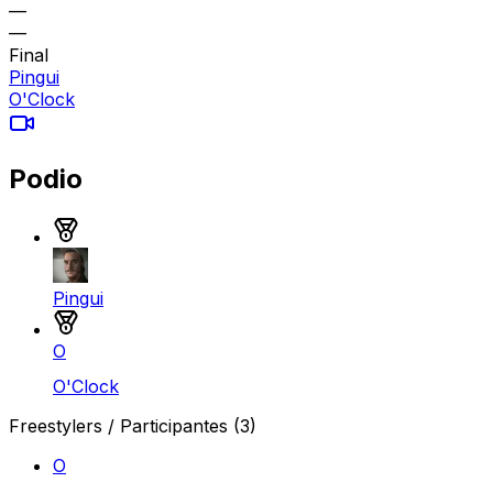
—
—
Final
Pingui
O'Clock
Podio
Medalla de oro
Pingui
Medalla de plata
O
O'Clock
Freestylers / Participantes
(3)
O