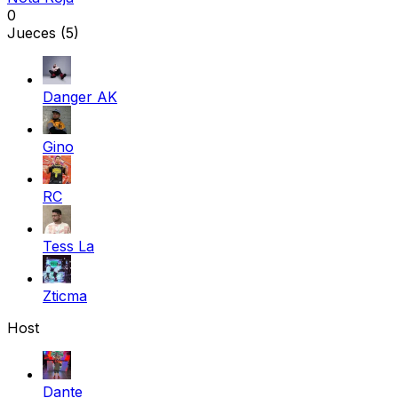
0
Jueces
(5)
Danger AK
Gino
RC
Tess La
Zticma
Host
Dante