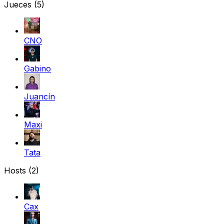
Jueces
(5)
CNO
Gabino
Juancín
Maxi
Tata
Hosts (2)
Cax