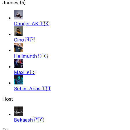
Jueces
(5)
Danger AK
🇲🇽
Gino
🇲🇽
Hellmunth
🇨🇴
Maxi
🇦🇷
Sebas Arias
🇨🇴
Host
Bekaesh
🇪🇸