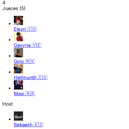
4
Jueces
(5)
Elevn
🇨🇴
Gavyria
🇻🇪
Gino
🇲🇽
Hellmunth
🇨🇴
Maxi
🇦🇷
Host
Bekaesh
🇪🇸