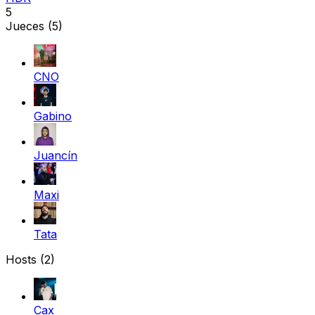
5
Jueces
(5)
CNO
Gabino
Juancín
Maxi
Tata
Hosts (2)
Cax