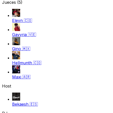
Jueces
(5)
Elevn
🇨🇴
Gavyria
🇻🇪
Gino
🇲🇽
Hellmunth
🇨🇴
Maxi
🇦🇷
Host
Bekaesh
🇪🇸