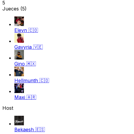
5
Jueces
(5)
Elevn
🇨🇴
Gavyria
🇻🇪
Gino
🇲🇽
Hellmunth
🇨🇴
Maxi
🇦🇷
Host
Bekaesh
🇪🇸