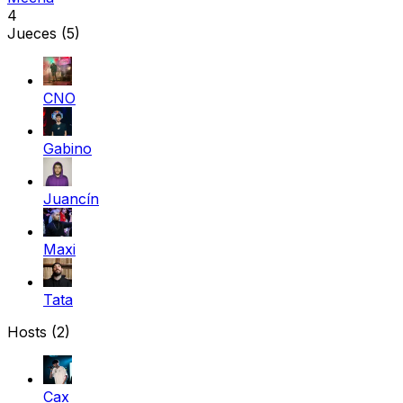
4
Jueces
(5)
CNO
Gabino
Juancín
Maxi
Tata
Hosts (2)
Cax