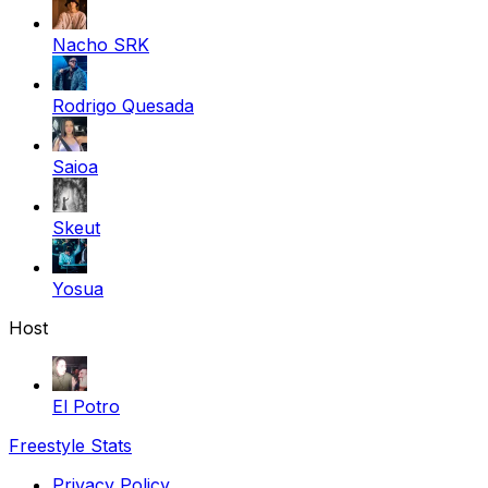
Nacho SRK
Rodrigo Quesada
Saioa
Skeut
Yosua
Host
El Potro
Freestyle Stats
Privacy Policy