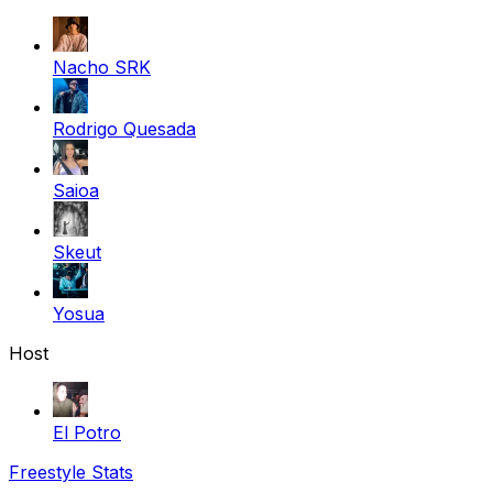
Nacho SRK
Rodrigo Quesada
Saioa
Skeut
Yosua
Host
El Potro
Freestyle Stats