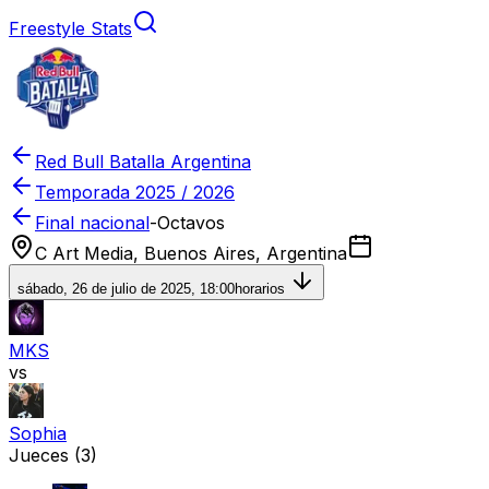
Freestyle Stats
Red Bull Batalla Argentina
Temporada
2025 / 2026
Final nacional
-
Octavos
C Art Media, Buenos Aires, Argentina
sábado, 26 de julio de 2025, 18:00
horarios
MKS
vs
Sophia
Jueces
(3)