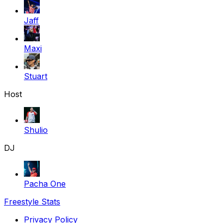
Jaff
Maxi
Stuart
Host
Shulio
DJ
Pacha One
Freestyle Stats
Privacy Policy