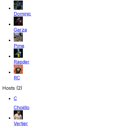
Dominic
Garza
Pime
Rapder
RC
Hosts (2)
C
Chojillo
Vertier