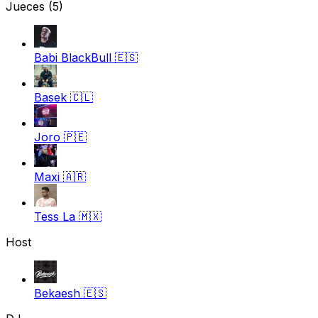
Jueces
(5)
Babi BlackBull
🇪🇸
Basek
🇨🇱
Joro
🇵🇪
Maxi
🇦🇷
Tess La
🇲🇽
Host
Bekaesh
🇪🇸