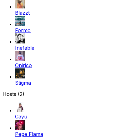
Blazzt
Formo
Inefable
Onirico
Stigma
Hosts (2)
Cayu
Pepe Flama