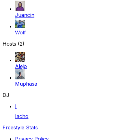
Juancín
Wolf
Hosts (2)
Alejo
Muphasa
DJ
I
Iacho
Freestyle Stats
Privacy Policy