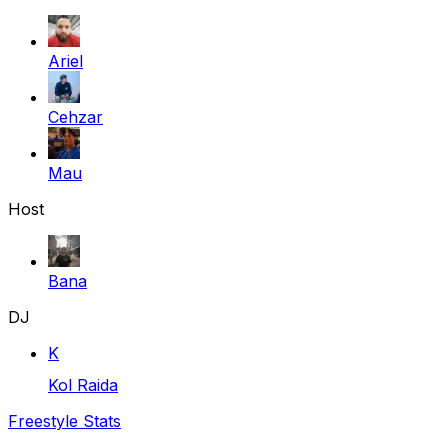
Ariel
Cehzar
Mau
Host
Bana
DJ
K
Kol Raida
Freestyle Stats