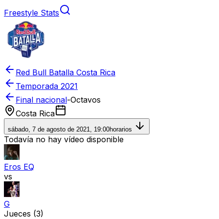
Freestyle Stats
Red Bull Batalla Costa Rica
Temporada
2021
Final nacional
-
Octavos
Costa Rica
sábado, 7 de agosto de 2021, 19:00
horarios
Todavía no hay vídeo disponible
Eros EQ
vs
G
Jueces
(3)