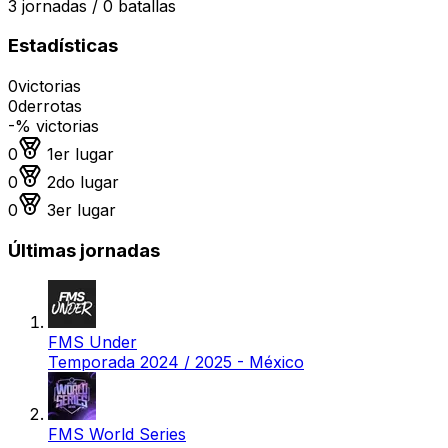
3
jornadas /
0
batallas
Estadísticas
0
victorias
0
derrotas
-
% victorias
Medalla de oro
0
1er lugar
Medalla de plata
0
2do lugar
Medalla de bronce
0
3er lugar
Últimas jornadas
FMS Under
Temporada 2024 / 2025 - México
FMS World Series