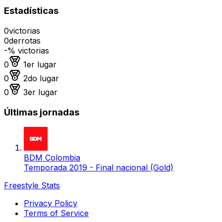
Estadísticas
0
victorias
0
derrotas
-
% victorias
Medalla de oro
0
1er lugar
Medalla de plata
0
2do lugar
Medalla de bronce
0
3er lugar
Últimas jornadas
BDM Colombia
Temporada 2019 - Final nacional (Gold)
Freestyle Stats
Privacy Policy
Terms of Service