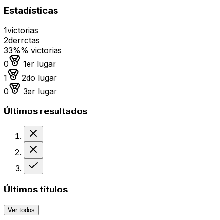
Estadísticas
1
victorias
2
derrotas
33%
% victorias
Medalla de oro
0
1er lugar
Medalla de plata
1
2do lugar
Medalla de bronce
0
3er lugar
Últimos resultados
Derrota
Derrota
Victoria
Últimos títulos
Ver todos