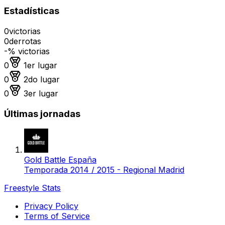
Estadísticas
0
victorias
0
derrotas
-
% victorias
Medalla de oro
0
1er lugar
Medalla de plata
0
2do lugar
Medalla de bronce
0
3er lugar
Últimas jornadas
Gold Battle España
Temporada 2014 / 2015 - Regional Madrid
Freestyle Stats
Privacy Policy
Terms of Service