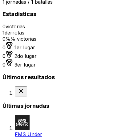
1
jornadas /
1
batallas
Estadísticas
0
victorias
1
derrotas
0%
% victorias
Medalla de oro
0
1er lugar
Medalla de plata
0
2do lugar
Medalla de bronce
0
3er lugar
Últimos resultados
Derrota
Últimas jornadas
FMS Under