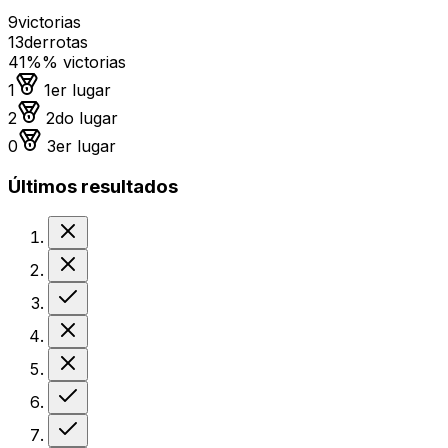
9
victorias
13
derrotas
41%
% victorias
Medalla de oro
1
1er lugar
Medalla de plata
2
2do lugar
Medalla de bronce
0
3er lugar
Últimos resultados
Derrota
Derrota
Victoria
Derrota
Derrota
Victoria
Victoria