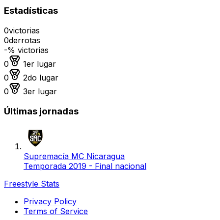
Estadísticas
0
victorias
0
derrotas
-
% victorias
Medalla de oro
0
1er lugar
Medalla de plata
0
2do lugar
Medalla de bronce
0
3er lugar
Últimas jornadas
Supremacía MC Nicaragua
Temporada 2019 - Final nacional
Freestyle Stats
Privacy Policy
Terms of Service