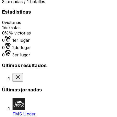
3
jornadas /
1
batallas
Estadísticas
0
victorias
1
derrotas
0%
% victorias
Medalla de oro
0
1er lugar
Medalla de plata
0
2do lugar
Medalla de bronce
0
3er lugar
Últimos resultados
Derrota
Últimas jornadas
FMS Under