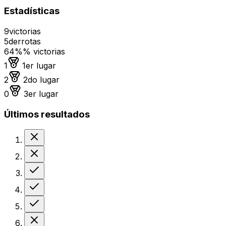
Estadísticas
9
victorias
5
derrotas
64%
% victorias
Medalla de oro
1
1er lugar
Medalla de plata
2
2do lugar
Medalla de bronce
0
3er lugar
Últimos resultados
Derrota
Derrota
Victoria
Victoria
Victoria
Derrota