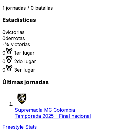
1
jornadas /
0
batallas
Estadísticas
0
victorias
0
derrotas
-
% victorias
Medalla de oro
0
1er lugar
Medalla de plata
0
2do lugar
Medalla de bronce
0
3er lugar
Últimas jornadas
Supremacía MC Colombia
Temporada 2025 - Final nacional
Freestyle Stats