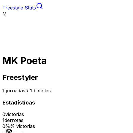
Freestyle Stats
M
MK Poeta
Freestyler
1
jornadas /
1
batallas
Estadísticas
0
victorias
1
derrotas
0%
% victorias
Medalla de oro