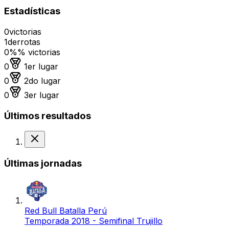
Estadísticas
0
victorias
1
derrotas
0%
% victorias
Medalla de oro
0
1er lugar
Medalla de plata
0
2do lugar
Medalla de bronce
0
3er lugar
Últimos resultados
Derrota
Últimas jornadas
Red Bull Batalla Perú
Temporada 2018 - Semifinal Trujillo