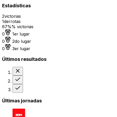
Estadísticas
2
victorias
1
derrotas
67%
% victorias
Medalla de oro
0
1er lugar
Medalla de plata
0
2do lugar
Medalla de bronce
0
3er lugar
Últimos resultados
Derrota
Victoria
Victoria
Últimas jornadas