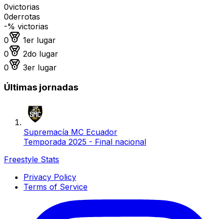
0
victorias
0
derrotas
-
% victorias
Medalla de oro
0
1er lugar
Medalla de plata
0
2do lugar
Medalla de bronce
0
3er lugar
Últimas jornadas
Supremacía MC Ecuador
Temporada 2025 - Final nacional
Freestyle Stats
Privacy Policy
Terms of Service