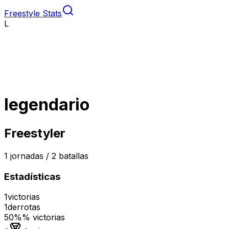
Freestyle Stats
L
legendario
Freestyler
1
jornadas /
2
batallas
Estadísticas
1
victorias
1
derrotas
50%
% victorias
Medalla de oro