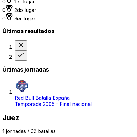
0
1er lugar
Medalla de plata
0
2do lugar
Medalla de bronce
0
3er lugar
Últimos resultados
Derrota
Victoria
Últimas jornadas
Red Bull Batalla España
Temporada 2005 - Final nacional
Juez
1
jornadas /
32
batallas